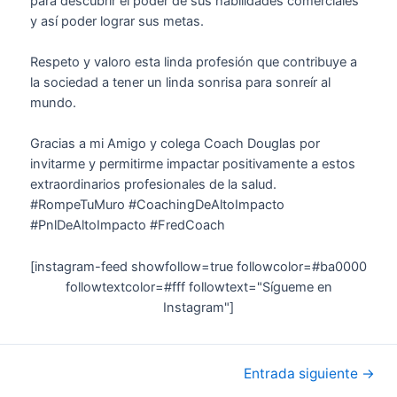
para descubrir el poder de sus habilidades comerciales
y así poder lograr sus metas.
Respeto y valoro esta linda profesión que contribuye a
la sociedad a tener un linda sonrisa para sonreír al
mundo.
Gracias a mi Amigo y colega Coach Douglas por
invitarme y permitirme impactar positivamente a estos
extraordinarios profesionales de la salud.
#RompeTuMuro #CoachingDeAltoImpacto
#PnlDeAltoImpacto #FredCoach
[instagram-feed showfollow=true followcolor=#ba0000
followtextcolor=#fff followtext="Sígueme en
Instagram"]
Entrada siguiente
→